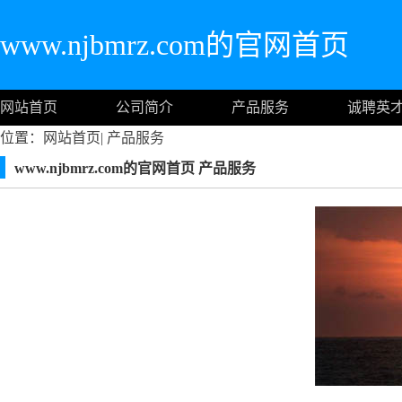
www.njbmrz.com的官网首页
网站首页
公司简介
产品服务
诚聘英
位置：
网站首页
|
产品服务
www.njbmrz.com的官网首页 产品服务